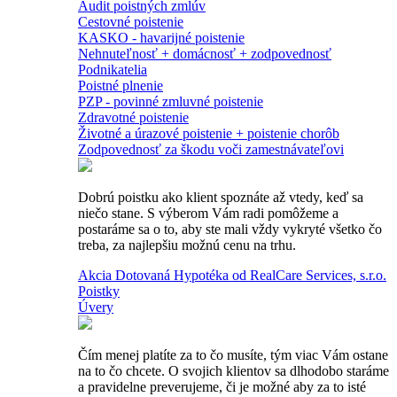
Audit poistných zmlúv
Cestovné poistenie
KASKO - havarijné poistenie
Nehnuteľnosť + domácnosť + zodpovednosť
Podnikatelia
Poistné plnenie
PZP - povinné zmluvné poistenie
Zdravotné poistenie
Životné a úrazové poistenie + poistenie chorôb
Zodpovednosť za škodu voči zamestnávateľovi
Dobrú poistku ako klient spoznáte až vtedy, keď sa
niečo stane. S výberom Vám radi pomôžeme a
postaráme sa o to, aby ste mali vždy vykryté všetko čo
treba, za najlepšiu možnú cenu na trhu.
Akcia Dotovaná Hypotéka od RealCare Services, s.r.o.
Poistky
Úvery
Čím menej platíte za to čo musíte, tým viac Vám ostane
na to čo chcete. O svojich klientov sa dlhodobo staráme
a pravidelne preverujeme, či je možné aby za to isté