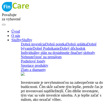
Považujte
za vybavené
Úvod
O nás
Služby
Služby
Dobrá investícia
Dobrá poistka
Dobrá splátka
Dobré
bývanie
Dobré Podnikanie
Dobrý dôchodok
Individuálny plán na dosiahnutie finačnej slobody
Nehnuteľnosť na prenájom
Podielové fondy
Sporiace produkty
Zlato a diamanty
Investovanie je nevyhnutnosťou na zabezpečenie sa do
budúcnosti. Čím skôr začnete tým lepšie, pretože čas je
pri investovaní najdôležitejší. Čím dlhšie investujete,
tým viac sa vaše investície násobia. A je lepšie začať s
málom, ako nezačať vôbec.