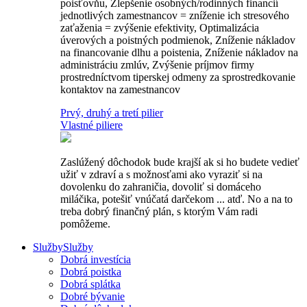
poisťovňu, Zlepšenie osobných/rodinných financií
jednotlivých zamestnancov = zníženie ich stresového
zaťaženia = zvýšenie efektivity, Optimalizácia
úverových a poistných podmienok, Zníženie nákladov
na financovanie dlhu a poistenia, Zníženie nákladov na
administráciu zmlúv, Zvýšenie príjmov firmy
prostredníctvom tiperskej odmeny za sprostredkovanie
kontaktov na zamestnancov
Prvý, druhý a tretí pilier
Vlastné piliere
Zaslúžený dôchodok bude krajší ak si ho budete vedieť
užiť v zdraví a s možnosťami ako vyraziť si na
dovolenku do zahraničia, dovoliť si domáceho
miláčika, potešiť vnúčatá darčekom ... atď. No a na to
treba dobrý finančný plán, s ktorým Vám radi
pomôžeme.
Služby
Služby
Dobrá investícia
Dobrá poistka
Dobrá splátka
Dobré bývanie