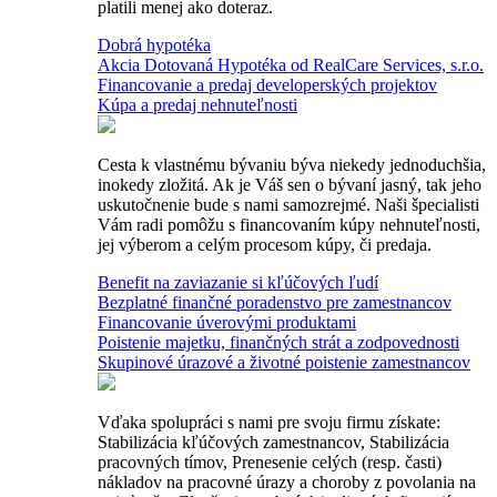
platili menej ako doteraz.
Dobrá hypotéka
Akcia Dotovaná Hypotéka od RealCare Services, s.r.o.
Financovanie a predaj developerských projektov
Kúpa a predaj nehnuteľnosti
Cesta k vlastnému bývaniu býva niekedy jednoduchšia,
inokedy zložitá. Ak je Váš sen o bývaní jasný, tak jeho
uskutočnenie bude s nami samozrejmé. Naši špecialisti
Vám radi pomôžu s financovaním kúpy nehnuteľnosti,
jej výberom a celým procesom kúpy, či predaja.
Benefit na zaviazanie si kľúčových ľudí
Bezplatné finančné poradenstvo pre zamestnancov
Financovanie úverovými produktami
Poistenie majetku, finančných strát a zodpovednosti
Skupinové úrazové a životné poistenie zamestnancov
Vďaka spolupráci s nami pre svoju firmu získate:
Stabilizácia kľúčových zamestnancov, Stabilizácia
pracovných tímov, Prenesenie celých (resp. časti)
nákladov na pracovné úrazy a choroby z povolania na