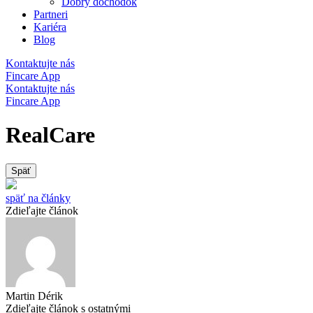
Dobrý dôchodok
Partneri
Kariéra
Blog
Kontaktujte nás
Fincare App
Kontaktujte nás
Fincare App
RealCare
Späť
späť na články
Zdieľajte článok
Martin Dérik
Zdieľajte článok s ostatnými