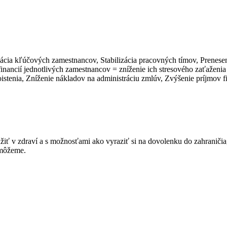
izácia kľúčových zamestnancov, Stabilizácia pracovných tímov, Prenesen
nancií jednotlivých zamestnancov = zníženie ich stresového zaťaženia 
istenia, Zníženie nákladov na administráciu zmlúv, Zvýšenie príjmov f
žiť v zdraví a s možnosťami ako vyraziť si na dovolenku do zahraničia
omôžeme.