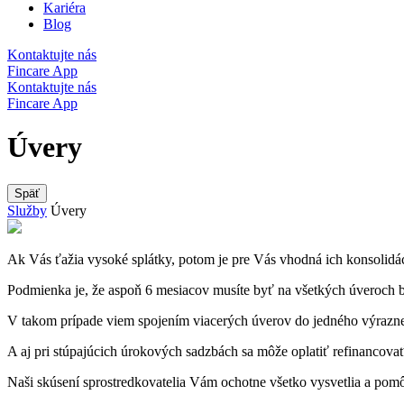
Kariéra
Blog
Kontaktujte nás
Fincare App
Kontaktujte nás
Fincare App
Úvery
Späť
Služby
Úvery
Ak Vás ťažia vysoké splátky, potom je pre Vás vhodná ich konsolidác
Podmienka je, že aspoň 6 mesiacov musíte byť na všetkých úveroch 
V takom prípade viem spojením viacerých úverov do jedného výrazne 
A aj pri stúpajúcich úrokových sadzbách sa môže oplatiť refinancov
Naši skúsení sprostredkovatelia Vám ochotne všetko vysvetlia a pom