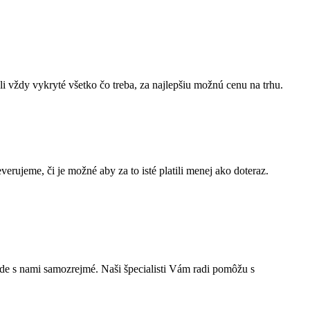
i vždy vykryté všetko čo treba, za najlepšiu možnú cenu na trhu.
erujeme, či je možné aby za to isté platili menej ako doteraz.
ude s nami samozrejmé. Naši špecialisti Vám radi pomôžu s