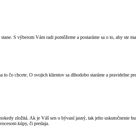
o stane. S výberom Vám radi pomôžeme a postaráme sa o to, aby ste mal
 to čo chcete. O svojich klientov sa dlhodobo staráme a pravidelne prev
okedy zložitá. Ak je Váš sen o bývaní jasný, tak jeho uskutočnenie b
rocesom kúpy, či predaja.