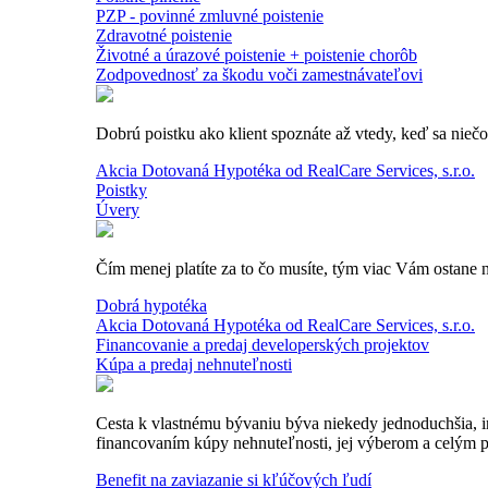
PZP - povinné zmluvné poistenie
Zdravotné poistenie
Životné a úrazové poistenie + poistenie chorôb
Zodpovednosť za škodu voči zamestnávateľovi
Dobrú poistku ako klient spoznáte až vtedy, keď sa nieč
Akcia Dotovaná Hypotéka od RealCare Services, s.r.o.
Poistky
Úvery
Čím menej platíte za to čo musíte, tým viac Vám ostane na
Dobrá hypotéka
Akcia Dotovaná Hypotéka od RealCare Services, s.r.o.
Financovanie a predaj developerských projektov
Kúpa a predaj nehnuteľnosti
Cesta k vlastnému bývaniu býva niekedy jednoduchšia, in
financovaním kúpy nehnuteľnosti, jej výberom a celým p
Benefit na zaviazanie si kľúčových ľudí