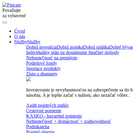
Považujte
za vybavené
Úvod
O nás
Služby
Služby
Dobrá investícia
Dobrá poistka
Dobrá splátka
Dobré bývan
Individuálny plán na dosiahnutie finačnej slobody
Nehnuteľnosť na prenájom
Podielové fondy
Sporiace produkty
Zlato a diamanty
Investovanie je nevyhnutnosťou na zabezpečenie sa do budú
násobia. A je lepšie začať s málom, ako nezačať vôbec.
Audit poistných zmlúv
Cestovné poistenie
KASKO - havarijné poistenie
Nehnuteľnosť + domácnosť + zodpovednosť
Podnikatelia
Poistné plnenie