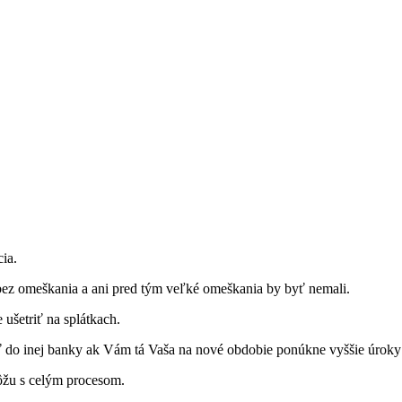
ia.
bez omeškania a ani pred tým veľké omeškania by byť nemali.
ušetriť na splátkach.
ať do inej banky ak Vám tá Vaša na nové obdobie ponúkne vyššie úroky
ôžu s celým procesom.