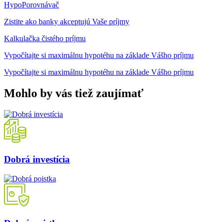
HypoPorovnávač
Zistite ako banky akceptujú Vaše príjmy
Kalkulačka čistého príjmu
Vypočítajte si maximálnu hypotéhu na základe Vášho príjmu
Vypočítajte si maximálnu hypotéhu na základe Vášho príjmu
Mohlo by vás tiež
zaujímať
Dobrá investícia