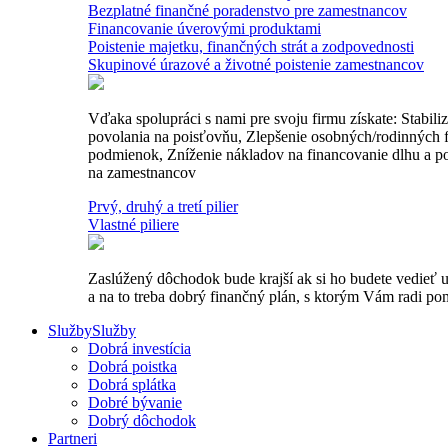
Bezplatné finančné poradenstvo pre zamestnancov
Financovanie úverovými produktami
Poistenie majetku, finančných strát a zodpovednosti
Skupinové úrazové a životné poistenie zamestnancov
Vďaka spolupráci s nami pre svoju firmu získate: Stabil
povolania na poisťovňu, Zlepšenie osobných/rodinných fi
podmienok, Zníženie nákladov na financovanie dlhu a po
na zamestnancov
Prvý, druhý a tretí pilier
Vlastné piliere
Zaslúžený dôchodok bude krajší ak si ho budete vedieť u
a na to treba dobrý finančný plán, s ktorým Vám radi p
Služby
Služby
Dobrá investícia
Dobrá poistka
Dobrá splátka
Dobré bývanie
Dobrý dôchodok
Partneri