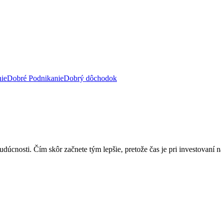
ie
Dobré Podnikanie
Dobrý dôchodok
cnosti. Čím skôr začnete tým lepšie, pretože čas je pri investovaní najd