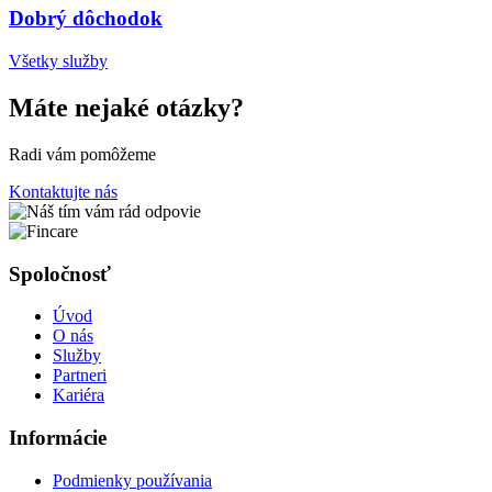
Dobrý dôchodok
Všetky služby
Máte nejaké otázky?
Radi vám pomôžeme
Kontaktujte nás
Spoločnosť
Úvod
O nás
Služby
Partneri
Kariéra
Informácie
Podmienky používania