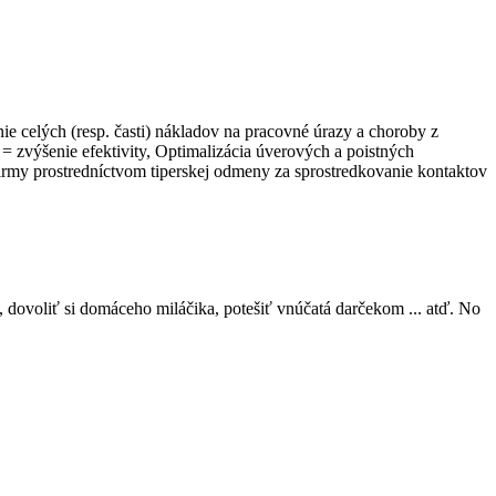
ie celých (resp. časti) nákladov na pracovné úrazy a choroby z
= zvýšenie efektivity, Optimalizácia úverových a poistných
irmy prostredníctvom tiperskej odmeny za sprostredkovanie kontaktov
, dovoliť si domáceho miláčika, potešiť vnúčatá darčekom ... atď. No