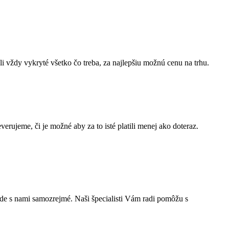
i vždy vykryté všetko čo treba, za najlepšiu možnú cenu na trhu.
erujeme, či je možné aby za to isté platili menej ako doteraz.
ude s nami samozrejmé. Naši špecialisti Vám radi pomôžu s