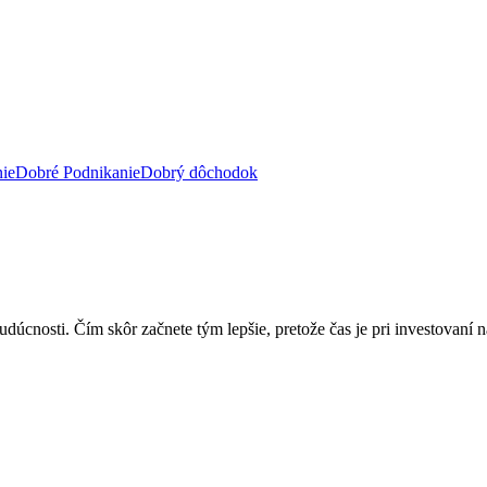
ie
Dobré Podnikanie
Dobrý dôchodok
cnosti. Čím skôr začnete tým lepšie, pretože čas je pri investovaní najd