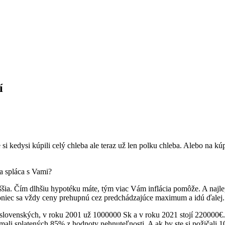
í
 si kedysi kúpili celý chleba ale teraz už len polku chleba. Alebo na kú
a spláca s Vami?
ššia. Čím dlhšiu hypotéku máte, tým viac Vám inflácia pomôže. A najlep
koniec sa vždy ceny prehupnú cez predchádzajúce maximum a idú ďalej.
slovenských, v roku 2001 už 1000000 Sk a v roku 2021 stojí 220000€. 
ste mali splatených 85% z hodnoty nehnuteľnosti. A ak by ste si požičali