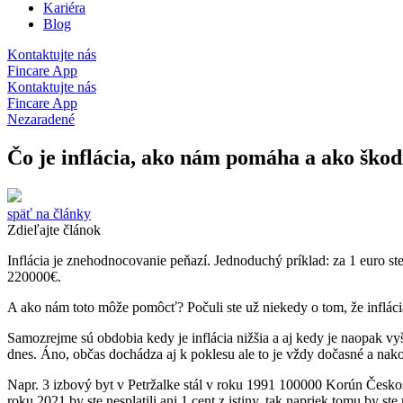
Kariéra
Blog
Kontaktujte nás
Fincare App
Kontaktujte nás
Fincare App
Nezaradené
Čo je inflácia, ako nám pomáha a ako škod
späť na články
Zdieľajte článok
Inflácia je znehodnocovanie peňazí. Jednoduchý príklad: za 1 euro ste
220000€.
A ako nám toto môže pomôcť? Počuli ste už niekedy o tom, že infláci
Samozrejme sú obdobia kedy je inflácia nižšia a aj kedy je naopak vy
dnes. Áno, občas dochádza aj k poklesu ale to je vždy dočasné a na
Napr. 3 izbový byt v Petržalke stál v roku 1991 100000 Korún Česko
roku 2021 by ste nesplatili ani 1 cent z istiny, tak napriek tomu by 