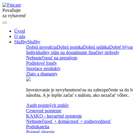
Považujte
za vybavené
Úvod
O nás
Služby
Služby
Dobrá investícia
Dobrá poistka
Dobrá splátka
Dobré bývan
Individuálny plán na dosiahnutie finačnej slobody
Nehnuteľnosť na prenájom
Podielové fondy
Sporiace produkty
Zlato a diamanty
Investovanie je nevyhnutnosťou na zabezpečenie sa do budú
násobia. A je lepšie začať s málom, ako nezačať vôbec.
Audit poistných zmlúv
Cestovné poistenie
KASKO - havarijné poistenie
Nehnuteľnosť + domácnosť + zodpovednosť
Podnikatelia
Poistné plnenie