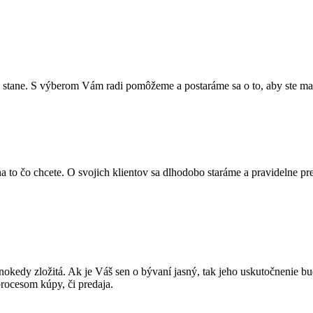
o stane. S výberom Vám radi pomôžeme a postaráme sa o to, aby ste mal
 to čo chcete. O svojich klientov sa dlhodobo staráme a pravidelne prev
okedy zložitá. Ak je Váš sen o bývaní jasný, tak jeho uskutočnenie b
rocesom kúpy, či predaja.