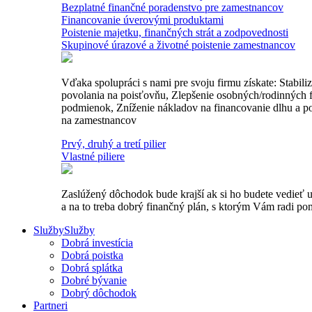
Bezplatné finančné poradenstvo pre zamestnancov
Financovanie úverovými produktami
Poistenie majetku, finančných strát a zodpovednosti
Skupinové úrazové a životné poistenie zamestnancov
Vďaka spolupráci s nami pre svoju firmu získate: Stabil
povolania na poisťovňu, Zlepšenie osobných/rodinných fi
podmienok, Zníženie nákladov na financovanie dlhu a po
na zamestnancov
Prvý, druhý a tretí pilier
Vlastné piliere
Zaslúžený dôchodok bude krajší ak si ho budete vedieť u
a na to treba dobrý finančný plán, s ktorým Vám radi p
Služby
Služby
Dobrá investícia
Dobrá poistka
Dobrá splátka
Dobré bývanie
Dobrý dôchodok
Partneri