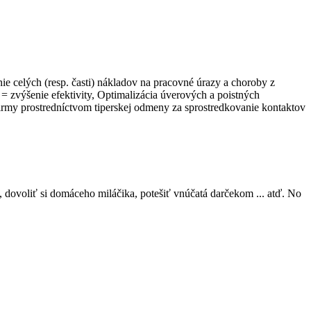
ie celých (resp. časti) nákladov na pracovné úrazy a choroby z
= zvýšenie efektivity, Optimalizácia úverových a poistných
irmy prostredníctvom tiperskej odmeny za sprostredkovanie kontaktov
, dovoliť si domáceho miláčika, potešiť vnúčatá darčekom ... atď. No