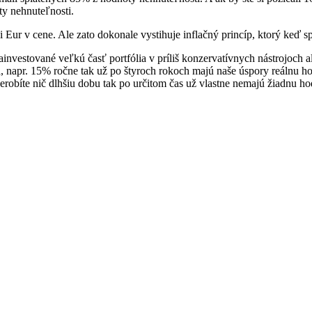
ty nehnuteľnosti.
 či Eur v cene. Ale zato dokonale vystihuje inflačný princíp, ktorý keď
investované veľkú časť portfólia v príliš konzervatívnych nástrojoch 
oká, napr. 15% ročne tak už po štyroch rokoch majú naše úspory reálnu 
robíte nič dlhšiu dobu tak po určitom čas už vlastne nemajú žiadnu hod