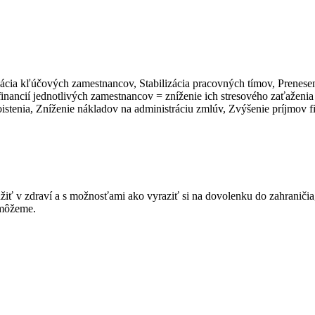
izácia kľúčových zamestnancov, Stabilizácia pracovných tímov, Prenesen
nancií jednotlivých zamestnancov = zníženie ich stresového zaťaženia 
istenia, Zníženie nákladov na administráciu zmlúv, Zvýšenie príjmov f
žiť v zdraví a s možnosťami ako vyraziť si na dovolenku do zahraničia
omôžeme.