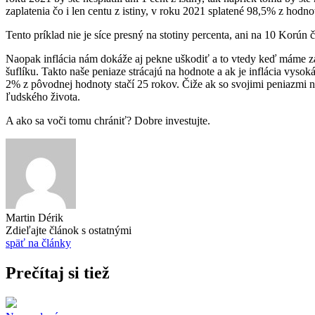
zaplatenia čo i len centu z istiny, v roku 2021 splatené 98,5% z hodno
Tento príklad nie je síce presný na stotiny percenta, ani na 10 Korún
Naopak inflácia nám dokáže aj pekne uškodiť a to vtedy keď máme za
šuflíku. Takto naše peniaze strácajú na hodnote a ak je inflácia vys
2% z pôvodnej hodnoty stačí 25 rokov. Čiže ak so svojimi peniazmi ne
ľudského života.
A ako sa voči tomu chrániť? Dobre investujte.
Martin Dérik
Zdieľajte článok s ostatnými
späť na články
Prečítaj si tiež