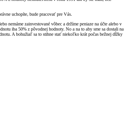
 správne uchopíte, bude pracovať pre Vás.
alebo nemáme zainvestované vôbec a držíme peniaze na účte alebo v
hodnotu iba 50% z pôvodnej hodnoty. No a na to aby sme sa dostali na
notu. A bohužiaľ sa to stihne stať niekoľko krát počas bežnej dĺžky