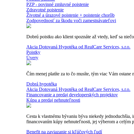
PZP - povinné zmluvné poistenie
Zdravotné poistenie
Životné a úrazové poistenie + poistenie chorôb
Zodpovednosť za škodu voči zamestnávateľovi
Dobrú poistku ako klient spoznáte až vtedy, keď sa nieč
Akcia Dotovaná Hypotéka od RealCare Services, s.r.o.
Poistky
Úvery
Čím menej platíte za to čo musíte, tým viac Vám ostane na
Dobrá hypotéka
Akcia Dotovaná Hypotéka od RealCare Services, s.r.o.
Financovanie a predaj developerských projektov
Kúpa a predaj nehnuteľnosti
Cesta k vlastnému bývaniu býva niekedy jednoduchšia, in
financovaním kúpy nehnuteľnosti, jej výberom a celým p
Benefit na zaviazanie si kľúčových ľudí