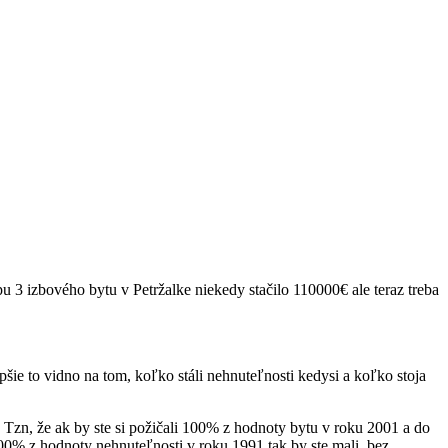
pu 3 izbového bytu v Petržalke niekedy stačilo 110000€ ale teraz treba
šie to vidno na tom, koľko stáli nehnuteľnosti kedysi a koľko stoja
Tzn, že ak by ste si požičali 100% z hodnoty bytu v roku 2001 a do
 100% z hodnoty nehnuteľnosti v roku 1991 tak by ste mali, bez