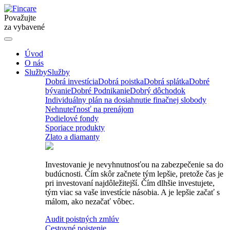
Považujte
za vybavené
Úvod
O nás
Služby
Služby
Dobrá investícia
Dobrá poistka
Dobrá splátka
Dobré
bývanie
Dobré Podnikanie
Dobrý dôchodok
Individuálny plán na dosiahnutie finačnej slobody
Nehnuteľnosť na prenájom
Podielové fondy
Sporiace produkty
Zlato a diamanty
Investovanie je nevyhnutnosťou na zabezpečenie sa do
budúcnosti. Čím skôr začnete tým lepšie, pretože čas je
pri investovaní najdôležitejší. Čím dlhšie investujete,
tým viac sa vaše investície násobia. A je lepšie začať s
málom, ako nezačať vôbec.
Audit poistných zmlúv
Cestovné poistenie