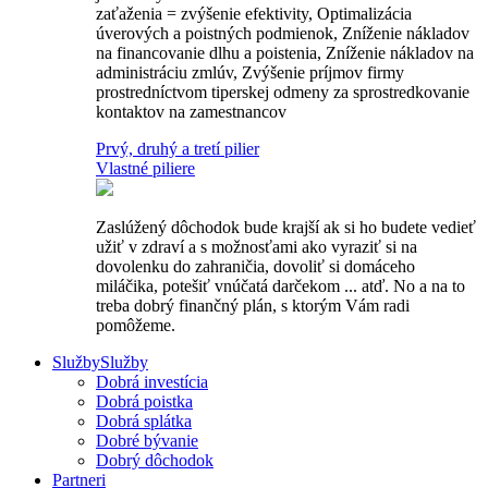
zaťaženia = zvýšenie efektivity, Optimalizácia
úverových a poistných podmienok, Zníženie nákladov
na financovanie dlhu a poistenia, Zníženie nákladov na
administráciu zmlúv, Zvýšenie príjmov firmy
prostredníctvom tiperskej odmeny za sprostredkovanie
kontaktov na zamestnancov
Prvý, druhý a tretí pilier
Vlastné piliere
Zaslúžený dôchodok bude krajší ak si ho budete vedieť
užiť v zdraví a s možnosťami ako vyraziť si na
dovolenku do zahraničia, dovoliť si domáceho
miláčika, potešiť vnúčatá darčekom ... atď. No a na to
treba dobrý finančný plán, s ktorým Vám radi
pomôžeme.
Služby
Služby
Dobrá investícia
Dobrá poistka
Dobrá splátka
Dobré bývanie
Dobrý dôchodok
Partneri