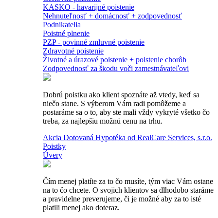
KASKO - havarijné poistenie
Nehnuteľnosť + domácnosť + zodpovednosť
Podnikatelia
Poistné plnenie
PZP - povinné zmluvné poistenie
Zdravotné poistenie
Životné a úrazové poistenie + poistenie chorôb
Zodpovednosť za škodu voči zamestnávateľovi
Dobrú poistku ako klient spoznáte až vtedy, keď sa
niečo stane. S výberom Vám radi pomôžeme a
postaráme sa o to, aby ste mali vždy vykryté všetko čo
treba, za najlepšiu možnú cenu na trhu.
Akcia Dotovaná Hypotéka od RealCare Services, s.r.o.
Poistky
Úvery
Čím menej platíte za to čo musíte, tým viac Vám ostane
na to čo chcete. O svojich klientov sa dlhodobo staráme
a pravidelne preverujeme, či je možné aby za to isté
platili menej ako doteraz.