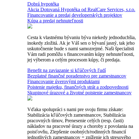
Dobrá hypotéka
Akcia Dotovaná Hypotéka od RealCare Services, s.r.o.
Financovanie a predaj developerských projektov
Kúpa a predaj nehnuteľnosti
Cesta k vlastnému bývaniu býva niekedy jednoduchšia,
inokedy zložitá. Ak je Váš sen o bývaní jasný, tak jeho
uskutočnenie bude s nami samozrejmé. Naši špecialisti
Vám radi pomôžu s financovaním kúpy nehnuteľnosti,
jej výberom a celým procesom kúpy, či predaja.
Benefit na zaviazanie si kľúčových ľudí
Bezplatné finančné poradenstvo pre zamestnancov
Financovanie úverovými produktami
Poistenie majetku, finančných strát a zodpovednosti
Skupinové úrazové a životné poistenie zamestnancov
Vďaka spolupráci s nami pre svoju firmu získate:
Stabilizácia kľúčových zamestnancov, Stabilizácia
pracovných tímov, Prenesenie celých (resp. časti)
nákladov na pracovné úrazy a choroby z povolania na
poisťovňu, Zlepšenie osobných/rodinných financií
jednotlivých zamestnancov = zníženie ich stresového