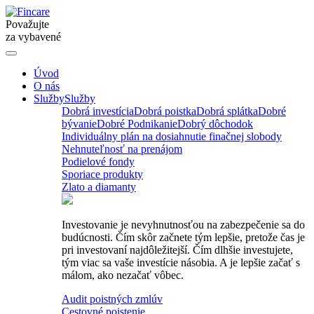
Považujte
za vybavené
Úvod
O nás
Služby
Služby
Dobrá investícia
Dobrá poistka
Dobrá splátka
Dobré
bývanie
Dobré Podnikanie
Dobrý dôchodok
Individuálny plán na dosiahnutie finačnej slobody
Nehnuteľnosť na prenájom
Podielové fondy
Sporiace produkty
Zlato a diamanty
Investovanie je nevyhnutnosťou na zabezpečenie sa do
budúcnosti. Čím skôr začnete tým lepšie, pretože čas je
pri investovaní najdôležitejší. Čím dlhšie investujete,
tým viac sa vaše investície násobia. A je lepšie začať s
málom, ako nezačať vôbec.
Audit poistných zmlúv
Cestovné poistenie