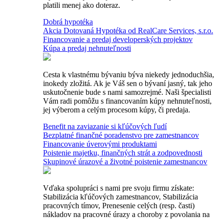
platili menej ako doteraz.
Dobrá hypotéka
Akcia Dotovaná Hypotéka od RealCare Services, s.r.o.
Financovanie a predaj developerských projektov
Kúpa a predaj nehnuteľnosti
Cesta k vlastnému bývaniu býva niekedy jednoduchšia,
inokedy zložitá. Ak je Váš sen o bývaní jasný, tak jeho
uskutočnenie bude s nami samozrejmé. Naši špecialisti
Vám radi pomôžu s financovaním kúpy nehnuteľnosti,
jej výberom a celým procesom kúpy, či predaja.
Benefit na zaviazanie si kľúčových ľudí
Bezplatné finančné poradenstvo pre zamestnancov
Financovanie úverovými produktami
Poistenie majetku, finančných strát a zodpovednosti
Skupinové úrazové a životné poistenie zamestnancov
Vďaka spolupráci s nami pre svoju firmu získate:
Stabilizácia kľúčových zamestnancov, Stabilizácia
pracovných tímov, Prenesenie celých (resp. časti)
nákladov na pracovné úrazy a choroby z povolania na