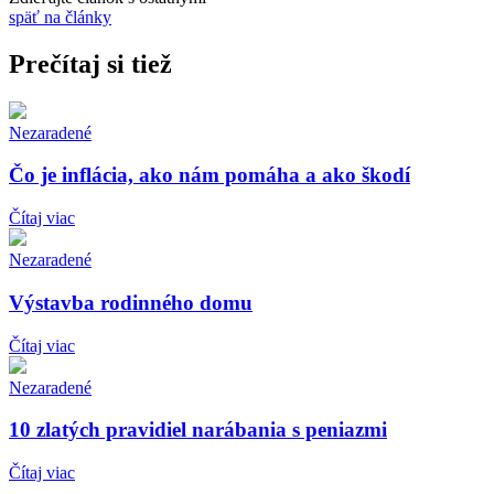
späť na články
Prečítaj si tiež
Nezaradené
Čo je inflácia, ako nám pomáha a ako škodí
Čítaj viac
Nezaradené
Výstavba rodinného domu
Čítaj viac
Nezaradené
10 zlatých pravidiel narábania s peniazmi
Čítaj viac