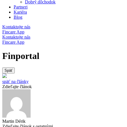
Dobrý dôchodok
Partneri
Kariéra
Blog
Kontaktujte nás
Fincare App
Kontaktujte nás
Fincare App
Finportal
Späť
späť na články
Zdieľajte článok
Martin Dérik
Zdieľajte článok s ostatnými