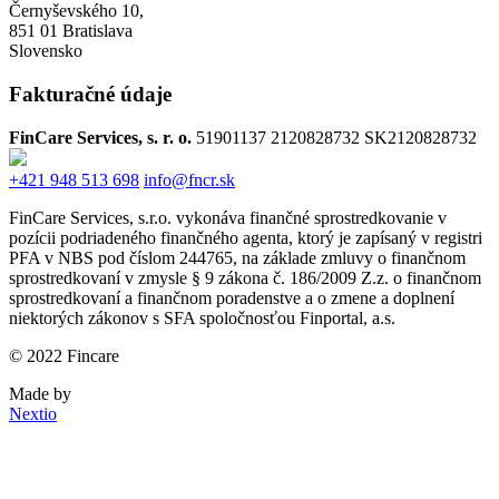
Černyševského 10,
851 01 Bratislava
Slovensko
Fakturačné údaje
FinCare Services, s. r. o.
51901137
2120828732
SK2120828732
+421 948 513 698
info@fncr.sk
FinCare Services, s.r.o. vykonáva finančné sprostredkovanie v
pozícii podriadeného finančného agenta, ktorý je zapísaný v registri
PFA v NBS pod číslom 244765, na základe zmluvy o finančnom
sprostredkovaní v zmysle § 9 zákona č. 186/2009 Z.z. o finančnom
sprostredkovaní a finančnom poradenstve a o zmene a doplnení
niektorých zákonov s SFA spoločnosťou Finportal, a.s.
© 2022 Fincare
Made by
Nextio