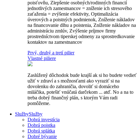
poisťovňu, Zlepšenie osobných/rodinných financií
jednotlivých zamestnancov = zníženie ich stresového
zaťaženia = zvýšenie efektivity, Optimalizácia
úverových a poistných podmienok, Zníženie nákladov
na financovanie dlhu a poistenia, Zníženie nákladov na
administráciu zmlúv, Zvýšenie príjmov firmy
prostredníctvom tiperskej odmeny za sprostredkovanie
kontaktov na zamestnancov
Prvý, druhý a tretí pilier
Vlastné piliere
Zaslúžený dôchodok bude krajší ak si ho budete vedieť
užiť v zdraví a s možnosťami ako vyraziť si na
dovolenku do zahraničia, dovoliť si domáceho
miláčika, potešiť vnúčatá darčekom ... atď. No a na to
treba dobrý finančný plán, s ktorým Vám radi
pomôžeme.
Služby
Služby
Dobrá investícia
Dobrá poistka
Dobrá splátka
Dobré bývanie