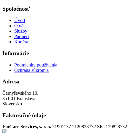
Spoločnosť
Úvod
O nás
Služby
Partneri
Kariéra
Informácie
Podmienky používania
Ochrana súkromia
Adresa
Černyševského 10,
851 01 Bratislava
Slovensko
Fakturačné údaje
FinCare Services, s. r. o.
51901137
2120828732
SK2120828732