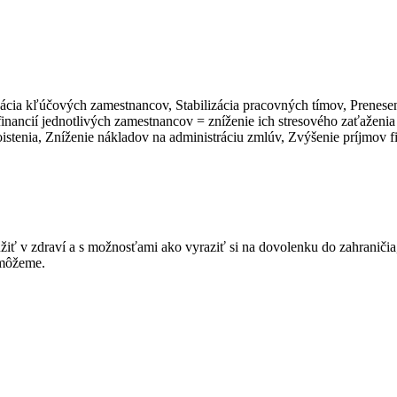
izácia kľúčových zamestnancov, Stabilizácia pracovných tímov, Prenesen
nancií jednotlivých zamestnancov = zníženie ich stresového zaťaženia 
istenia, Zníženie nákladov na administráciu zmlúv, Zvýšenie príjmov f
žiť v zdraví a s možnosťami ako vyraziť si na dovolenku do zahraničia
omôžeme.