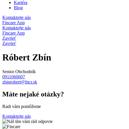
Kariéra
Blog
Kontaktujte nás
Fincare App
Kontaktujte nás
Fincare App
Zavrieť
Zavrieť
Róbert Zbín
Senior Obchodník
0911060607
zbinrobert@fncr.sk
Máte nejaké otázky?
Radi vám pomôžeme
Kontaktujte nás