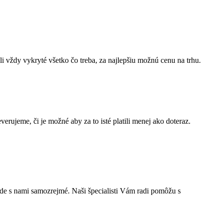
i vždy vykryté všetko čo treba, za najlepšiu možnú cenu na trhu.
erujeme, či je možné aby za to isté platili menej ako doteraz.
ude s nami samozrejmé. Naši špecialisti Vám radi pomôžu s