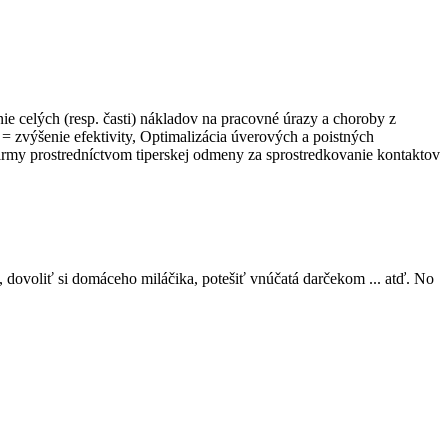
ie celých (resp. časti) nákladov na pracovné úrazy a choroby z
= zvýšenie efektivity, Optimalizácia úverových a poistných
irmy prostredníctvom tiperskej odmeny za sprostredkovanie kontaktov
, dovoliť si domáceho miláčika, potešiť vnúčatá darčekom ... atď. No