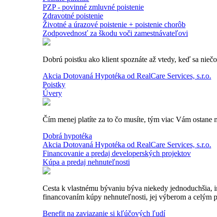
PZP - povinné zmluvné poistenie
Zdravotné poistenie
Životné a úrazové poistenie + poistenie chorôb
Zodpovednosť za škodu voči zamestnávateľovi
Dobrú poistku ako klient spoznáte až vtedy, keď sa nieč
Akcia Dotovaná Hypotéka od RealCare Services, s.r.o.
Poistky
Úvery
Čím menej platíte za to čo musíte, tým viac Vám ostane na
Dobrá hypotéka
Akcia Dotovaná Hypotéka od RealCare Services, s.r.o.
Financovanie a predaj developerských projektov
Kúpa a predaj nehnuteľnosti
Cesta k vlastnému bývaniu býva niekedy jednoduchšia, in
financovaním kúpy nehnuteľnosti, jej výberom a celým p
Benefit na zaviazanie si kľúčových ľudí