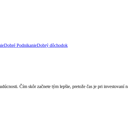
ie
Dobré Podnikanie
Dobrý dôchodok
cnosti. Čím skôr začnete tým lepšie, pretože čas je pri investovaní najd