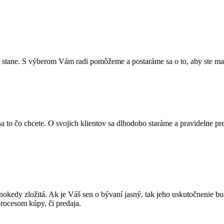
o stane. S výberom Vám radi pomôžeme a postaráme sa o to, aby ste mal
 to čo chcete. O svojich klientov sa dlhodobo staráme a pravidelne prev
okedy zložitá. Ak je Váš sen o bývaní jasný, tak jeho uskutočnenie b
rocesom kúpy, či predaja.