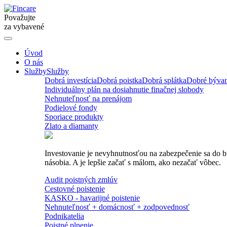
Považujte
za vybavené
Úvod
O nás
Služby
Služby
Dobrá investícia
Dobrá poistka
Dobrá splátka
Dobré bývan
Individuálny plán na dosiahnutie finačnej slobody
Nehnuteľnosť na prenájom
Podielové fondy
Sporiace produkty
Zlato a diamanty
Investovanie je nevyhnutnosťou na zabezpečenie sa do budú
násobia. A je lepšie začať s málom, ako nezačať vôbec.
Audit poistných zmlúv
Cestovné poistenie
KASKO - havarijné poistenie
Nehnuteľnosť + domácnosť + zodpovednosť
Podnikatelia
Poistné plnenie