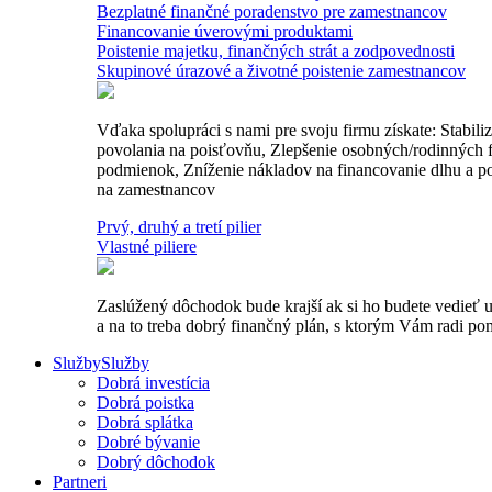
Bezplatné finančné poradenstvo pre zamestnancov
Financovanie úverovými produktami
Poistenie majetku, finančných strát a zodpovednosti
Skupinové úrazové a životné poistenie zamestnancov
Vďaka spolupráci s nami pre svoju firmu získate: Stabil
povolania na poisťovňu, Zlepšenie osobných/rodinných fi
podmienok, Zníženie nákladov na financovanie dlhu a po
na zamestnancov
Prvý, druhý a tretí pilier
Vlastné piliere
Zaslúžený dôchodok bude krajší ak si ho budete vedieť u
a na to treba dobrý finančný plán, s ktorým Vám radi p
Služby
Služby
Dobrá investícia
Dobrá poistka
Dobrá splátka
Dobré bývanie
Dobrý dôchodok
Partneri